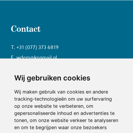
Contact
T. +31 (077) 373 6819
E. wdem@kpnmail.nl
kvk. 563502790000
btw. 852085217B01
Wij gebruiken cookies
Wij maken gebruik van cookies en andere
Openingstijden
tracking-technologieën om uw surfervaring
op onze website te verbeteren, om
gepersonaliseerde inhoud en advertenties te
ma: 18:30 - 01:00
tonen, om onze website verkeer te analyseren
en om te begrijpen waar onze bezoekers
di: 18:30 - 01:00